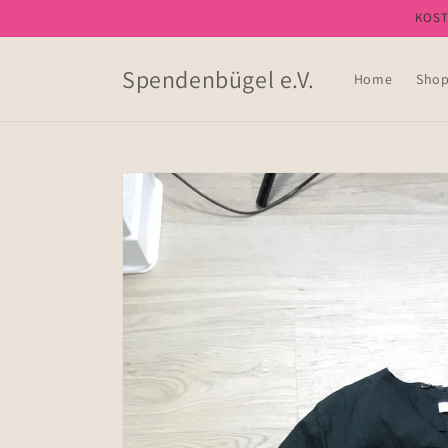
Direkt
KOSTE
zum
Inhalt
Spendenbügel e.V.
Home
Sho
Zu
Produktinformationen
springen