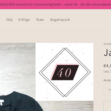
NLOSER Versand für Vereinsmitglieder - sonst 5€ - ab 35€ versandkost
p
FAQ
Erfolge
Team
Bügeltausch
SPEN
J
No
€4,
Pre
inkl.
Anza
d
f