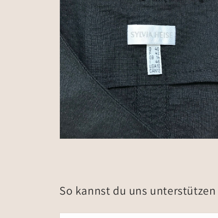
Medien
6
in
Galerieansicht
öffnen
So kannst du uns unterstützen